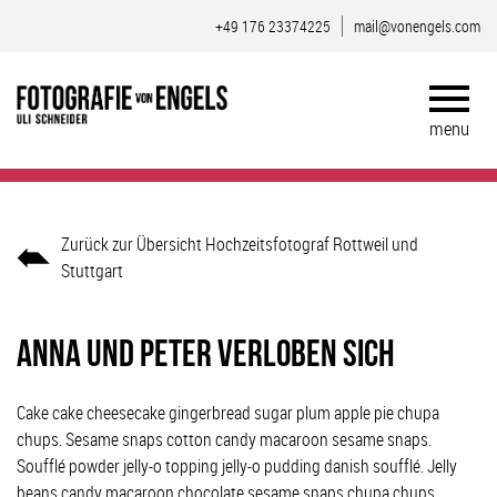
+49 176 23374225
mail@vonengels.com
Zurück zur Übersicht Hochzeitsfotograf Rottweil und
Stuttgart
Anna und Peter verloben sich
Cake cake cheesecake gingerbread sugar plum apple pie chupa
chups. Sesame snaps cotton candy macaroon sesame snaps.
Soufflé powder jelly-o topping jelly-o pudding danish soufflé. Jelly
beans candy macaroon chocolate sesame snaps chupa chups