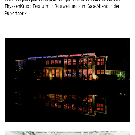
ThyssenKrupp Testturm in Rottweil und zum Gala-Abend in der
Pulverfabrik.